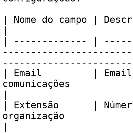
| Nome do campo | Descrição                                                                                            
|

| ------------- | -----
-----------------------
-----------------------
| Email         | Email
comunicações                                                                                        
|

| Extensão      | Númer
organização                                                                                 
|
